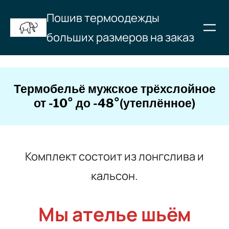
Перейти
Пошив термоодежды
к
больших размеров на заказ
содержимому
Термобельё мужское трёхслойное
от -10° до -48°(утеплённое)
Комплект состоит из лонгслива и
кальсон.
Мы ателье шьём